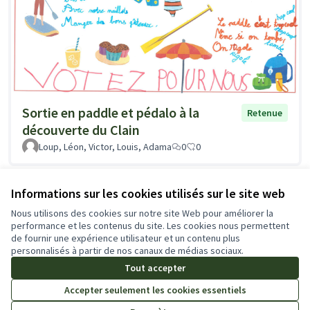
Sortie en paddle et pédalo à la
Retenue
découverte du Clain
Loup, Léon, Victor, Louis, Adama
0
0
Voir toutes les propositions retirées
Informations sur les cookies utilisés sur le site web
Nous utilisons des cookies sur notre site Web pour améliorer la
performance et les contenus du site. Les cookies nous permettent
de fournir une expérience utilisateur et un contenu plus
Conditions d'utilisation
personnalisés à partir de nos canaux de médias sociaux.
Paramètres des cookies
Tout accepter
Accepter seulement les cookies essentiels
Licence Cre
(Lien extern