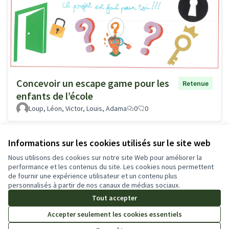
Concevoir un escape game pour les
Retenue
enfants de l’école
Loup, Léon, Victor, Louis, Adama
0
0
Voir toutes les propositions retirées
Informations sur les cookies utilisés sur le site web
Nous utilisons des cookies sur notre site Web pour améliorer la
performance et les contenus du site. Les cookies nous permettent
de fournir une expérience utilisateur et un contenu plus
Conditions d'utilisation
personnalisés à partir de nos canaux de médias sociaux.
Paramètres des cookies
Tout accepter
Accepter seulement les cookies essentiels
Licence Cre
(Lien extern