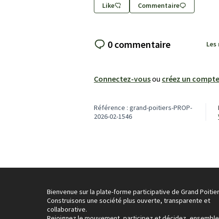
Like
Commentaire
0 commentaire
Les
Connectez-vous
ou
créez un compt
Référence : grand-poitiers-PROP-
2026-02-1546
Bienvenue sur la plate-forme participative de Grand Poitier
Construisons une société plus ouverte, transparente et
collaborative.
Rejoignez le mouvement, participez et décidez, ensemble