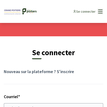
Panneau de gestion des cookies
Menu
Se connecter
Se connecter
Nouveau sur la plateforme ?
S'inscrire
Champ obligatoire
Courriel
*